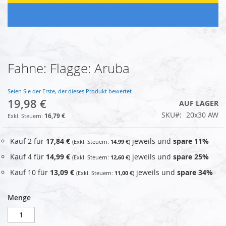
Fahne: Flagge: Aruba
Zum
Anfang
der
Seien Sie der Erste, der dieses Produkt bewertet
Bildgalerie
19,98 €
AUF LAGER
springen
SKU
20x30 AW
16,79 €
Kauf 2 für
17,84 €
jeweils und
spare
11
%
14,99 €
Kauf 4 für
14,99 €
jeweils und
spare
25
%
12,60 €
Kauf 10 für
13,09 €
jeweils und
spare
34
%
11,00 €
Menge