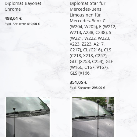
Diplomat-Bayonet-
Diplomat-Star für
Chrome
Mercedes-Benz
Limousinen für
498,61 €
Mercedes-Benz C
419,00 €
(W204, W205), E (W212,
W213, A238, C238), S
(W221, W222, W223,
V223, Z223, A217,
C217), CL (C216), CLS
(C218, X218, C257),
GLC (X253, C253), GLE
(W166, C167, V167),
GLS (X166,
351,05 €
295,00 €