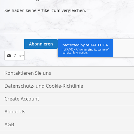
Sie haben keine Artikel zum vergleichen.
Abonnieren
Melden
Sie
sich
für
Kontaktieren Sie uns
unseren
Newsletter
Datenschutz- und Cookie-Richtlinie
an:
Create Account
About Us
AGB