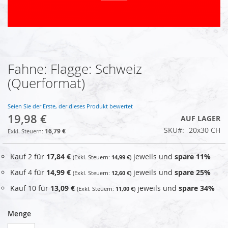
Fahne: Flagge: Schweiz
Zum
Anfang
(Querformat)
der
Bildgalerie
springen
Seien Sie der Erste, der dieses Produkt bewertet
19,98 €
AUF LAGER
SKU
20x30 CH
16,79 €
Kauf 2 für
17,84 €
jeweils und
spare
11
%
14,99 €
Kauf 4 für
14,99 €
jeweils und
spare
25
%
12,60 €
Kauf 10 für
13,09 €
jeweils und
spare
34
%
11,00 €
Menge