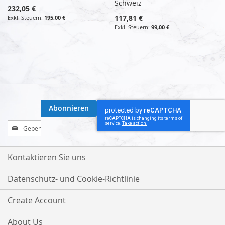
Schweiz
232,05 €
117,81 €
195,00 €
99,00 €
Abonnieren
Melden
Sie
sich
für
Kontaktieren Sie uns
unseren
Newsletter
Datenschutz- und Cookie-Richtlinie
an:
Create Account
About Us