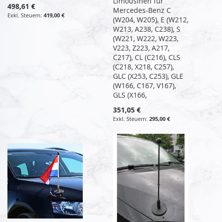
Limousinen für
498,61 €
Mercedes-Benz C
419,00 €
(W204, W205), E (W212,
W213, A238, C238), S
(W221, W222, W223,
V223, Z223, A217,
C217), CL (C216), CLS
(C218, X218, C257),
GLC (X253, C253), GLE
(W166, C167, V167),
GLS (X166,
351,05 €
295,00 €