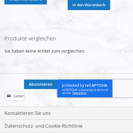
In den Warenkorb
Produkte vergleichen
Sie haben keine Artikel zum vergleichen.
Abonnieren
Melden
Sie
sich
für
Kontaktieren Sie uns
unseren
Newsletter
Datenschutz- und Cookie-Richtlinie
an: