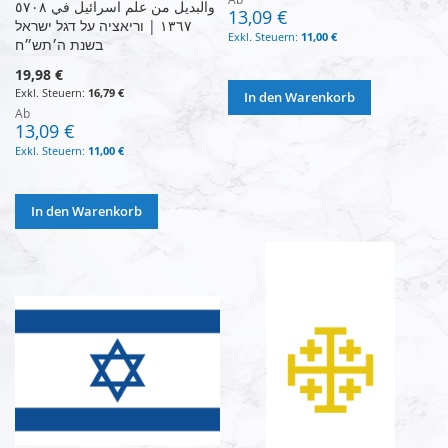
والبديل من علم اسرائيل في ٥٧٠٨
13,09 €
١٣٦٧ | וריאציה על דגל ישראל
11,00 €
בשנת ה׳תש״ח
19,98 €
16,79 €
In den Warenkorb
Ab
13,09 €
11,00 €
In den Warenkorb