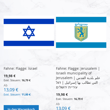
Fahne: Flagge: Israel
Fahne: Flagge: Jerusalem |
Israeli municipality of
19,98 €
Jerusalem | علم بلدية القدس
16,79 €
التي تطالب بها إسرائيل | דגל
Ab
עיריית ירושלים
13,09 €
19,98 €
11,00 €
16,79 €
Ab
13,09 €
In den Warenkorb