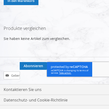
In den Warenkorb
Produkte vergleichen
Sie haben keine Artikel zum vergleichen.
Abonnieren
Melden
Sie
sich
für
Kontaktieren Sie uns
unseren
Newsletter
Datenschutz- und Cookie-Richtlinie
an: