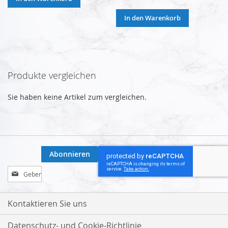
In den Warenkorb
Produkte vergleichen
Sie haben keine Artikel zum vergleichen.
Abonnieren
Melden
Sie
sich
für
Kontaktieren Sie uns
unseren
Newsletter
Datenschutz- und Cookie-Richtlinie