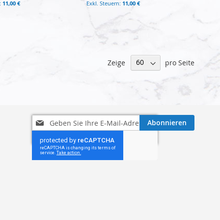
11,00 €
11,00 €
Zeige
pro Seite
Melden
Abonnieren
Sie
sich
für
unseren
Newsletter
an: