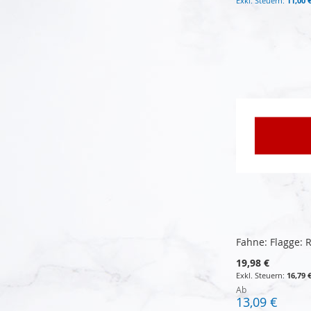
11,00 
Nicht
lieferbar
In den Warenkorb
In den Warenkorb
In den Warenkorb
Fahne: Flagge: 
19,98 €
16,79 
Ab
13,09 €