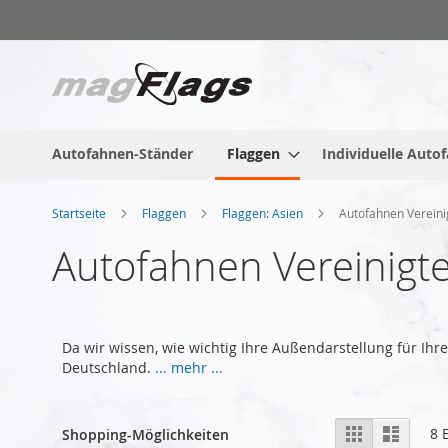
Zum
Inhalt
springen
Autofahnen-Ständer
Flaggen
Individuelle Auto
Startseite
Flaggen
Flaggen: Asien
Autofahnen Vereini
Autofahnen Vereinigte
Da wir wissen, wie wichtig Ihre Außendarstellung für Ihr
Deutschland.
... mehr ...
Anzeigen
Liste
Liste
8
E
Shopping-Möglichkeiten
als