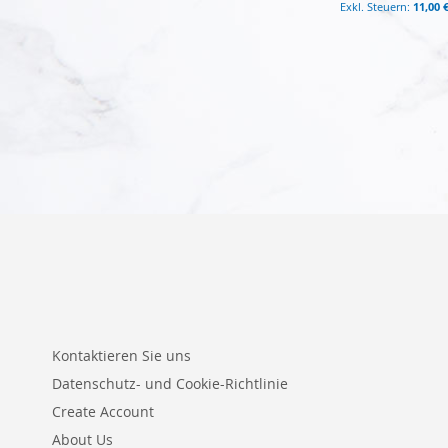
11,00 
In den Warenkorb
In den Warenkorb
In den Warenkorb
In den Warenkorb
Kontaktieren Sie uns
Datenschutz- und Cookie-Richtlinie
Create Account
About Us