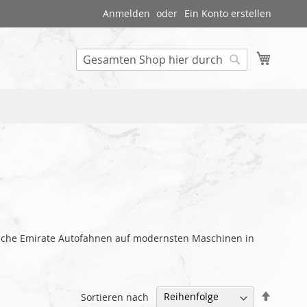
Anmelden
Ein Konto erstellen
Mein W
Search
abische Emirate Autofahnen auf modernsten Maschinen in
Abstei
Sortieren nach