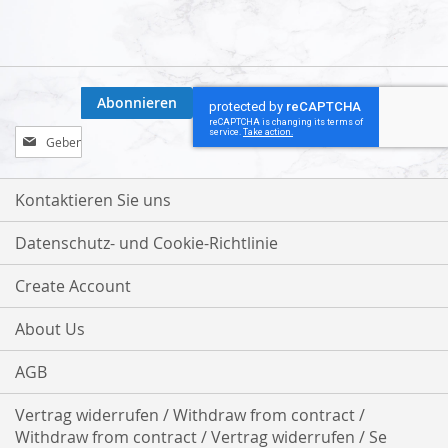
Abonnieren
Melden
Sie
sich
für
Kontaktieren Sie uns
unseren
Newsletter
Datenschutz- und Cookie-Richtlinie
an:
Create Account
About Us
AGB
Vertrag widerrufen / Withdraw from contract /
Withdraw from contract / Vertrag widerrufen / Se