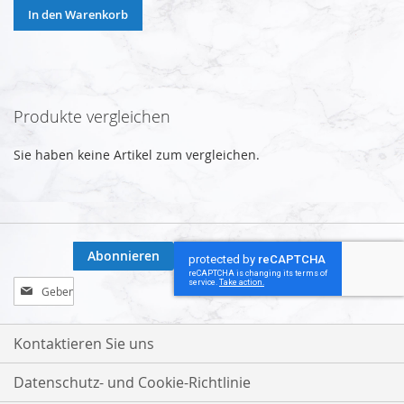
In den Warenkorb
Produkte vergleichen
Sie haben keine Artikel zum vergleichen.
Abonnieren
Melden
Sie
sich
für
Kontaktieren Sie uns
unseren
Newsletter
Datenschutz- und Cookie-Richtlinie
an: