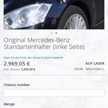
Original Mercedes-Benz
Zum
Anfang
Standartenhalter (linke Seite)
der
Bildgalerie
springen
Seien Sie der Erste, der dieses Produkt bewertet
2.969,05 €
AUF LAGER
SKU
Mercedes L
2.495,00 €
Chassis number
Menge