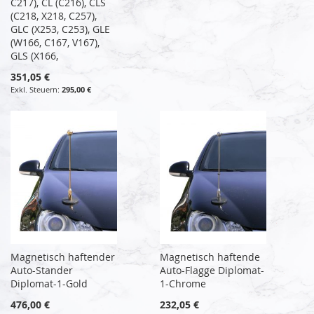
C217), CL (C216), CLS
(C218, X218, C257),
GLC (X253, C253), GLE
(W166, C167, V167),
GLS (X166,
351,05 €
295,00 €
Magnetisch haftender
Magnetisch haftende
Auto-Stander
Auto-Flagge Diplomat-
Diplomat-1-Gold
1-Chrome
476,00 €
232,05 €