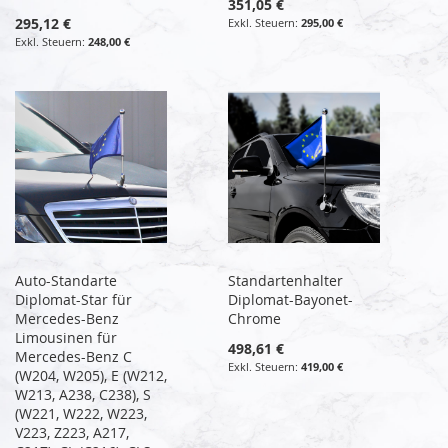
351,05 €
295,12 €
295,00 €
248,00 €
Auto-Standarte
Standartenhalter
Diplomat-Star für
Diplomat-Bayonet-
Mercedes-Benz
Chrome
Limousinen für
498,61 €
Mercedes-Benz C
419,00 €
(W204, W205), E (W212,
W213, A238, C238), S
(W221, W222, W223,
V223, Z223, A217,