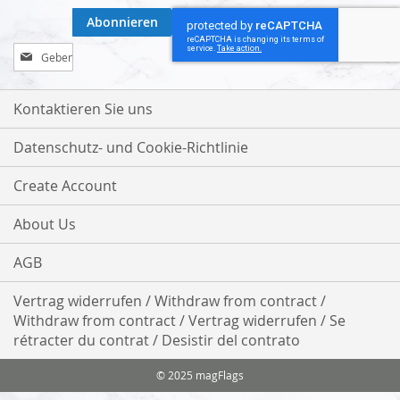
Abonnieren
Melden
Sie
sich
für
Kontaktieren Sie uns
unseren
Newsletter
Datenschutz- und Cookie-Richtlinie
an:
Create Account
About Us
AGB
Vertrag widerrufen / Withdraw from contract /
Withdraw from contract / Vertrag widerrufen / Se
rétracter du contrat / Desistir del contrato
© 2025 magFlags