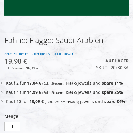
Fahne: Flagge: Saudi-Arabien
Zum
Anfang
der
Seien Sie der Erste, der dieses Produkt bewertet
Bildgalerie
19,98 €
AUF LAGER
springen
SKU
20x30 SA
16,79 €
Kauf 2 für
17,84 €
jeweils und
spare
11
%
14,99 €
Kauf 4 für
14,99 €
jeweils und
spare
25
%
12,60 €
Kauf 10 für
13,09 €
jeweils und
spare
34
%
11,00 €
Menge