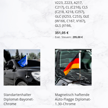
V223, Z223, A217,
C217), CL (C216), CLS
(C218, X218, C257),
GLC (X253, C253), GLE
(W166, C167, V167),
GLS (X166,
351,05 €
295,00 €
Standartenhalter
Magnetisch haftende
Diplomat-Bayonet-
Auto-Flagge Diplomat-
Chrome
1.30-Chrome