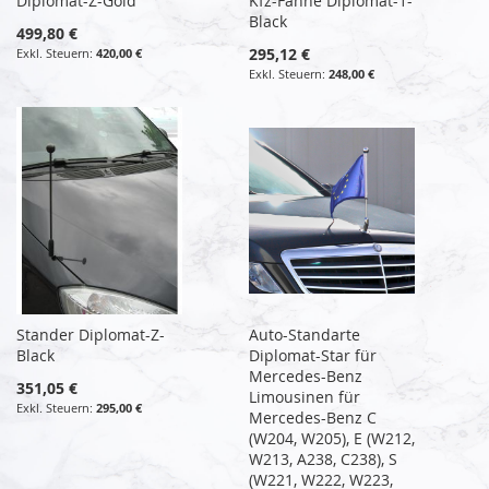
Diplomat-Z-Gold
Kfz-Fahne Diplomat-1-
Black
499,80 €
295,12 €
420,00 €
248,00 €
Stander Diplomat-Z-
Auto-Standarte
Black
Diplomat-Star für
Mercedes-Benz
351,05 €
Limousinen für
295,00 €
Mercedes-Benz C
(W204, W205), E (W212,
W213, A238, C238), S
(W221, W222, W223,