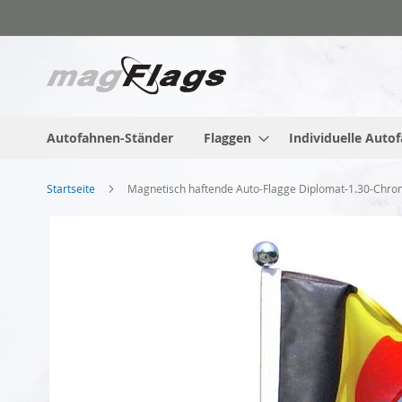
Zum
Inhalt
springen
Autofahnen-Ständer
Flaggen
Individuelle Auto
Startseite
Magnetisch haftende Auto-Flagge Diplomat-1.30-Chro
Zum
Ende
der
Bildgalerie
springen