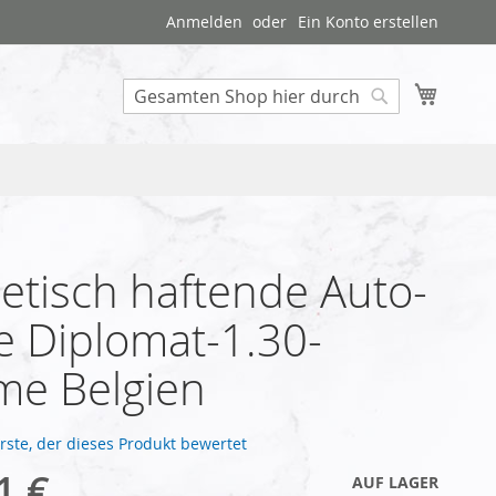
Anmelden
Ein Konto erstellen
Mein W
Search
tisch haftende Auto-
e Diplomat-1.30-
me Belgien
Erste, der dieses Produkt bewertet
1 €
AUF LAGER