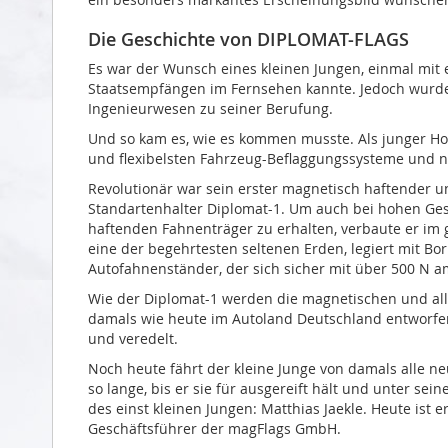
Die Geschichte von DIPLOMAT-FLAGS
Es war der Wunsch eines kleinen Jungen, einmal mit 
Staatsempfängen im Fernsehen kannte. Jedoch wurde 
Ingenieurwesen zu seiner Berufung.
Und so kam es, wie es kommen musste. Als junger Ho
und flexibelsten Fahrzeug-Beflaggungssysteme und 
Revolutionär war sein erster magnetisch haftender u
Standartenhalter Diplomat-1. Um auch bei hohen Ges
haftenden Fahnenträger zu erhalten, verbaute er i
eine der begehrtesten seltenen Erden, legiert mit Bo
Autofahnenständer, der sich sicher mit über 500 N a
Wie der Diplomat-1 werden die magnetischen und al
damals wie heute im Autoland Deutschland entworfen,
und veredelt.
Noch heute fährt der kleine Junge von damals alle ne
so lange, bis er sie für ausgereift hält und unter s
des einst kleinen Jungen: Matthias Jaekle. Heute ist
Geschäftsführer der magFlags GmbH.