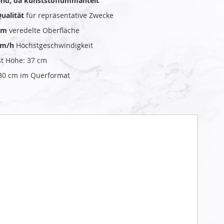
end, da kunststoffummantelt
ualität
für repräsentative Zwecke
om
veredelte Oberfläche
km/h
Höchstgeschwindigkeit
t Höhe: 37 cm
30 cm im Querformat