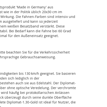
tätsprodukt 'Made in Germany' aus
t wie in der Politik üblich 20x30 cm im
e Wirkung. Die Fahnen-Farben sind intensiv und
 ausgeliefert und kann so jederzeit
inem weißen Besatzband verstärkt. Diese
tabil. Bei Bedarf kann die Fahne bei 60 Grad
imal für den Außeneinsatz geeignet.
tte beachten Sie für die Verkehrssicherheit
 mehrsprachige Gebrauchsanweisung.
indigkeiten bis 130 km/h geeignet. Sie basieren
en sich lediglich in der
bestehen auch sie aus Edelstahl. Der Diplomat-
 aber ohne optische Veredelung. Der verchromte
 wird häufig bei protokollarischen Anlässen
ack überzeugt durch seine dunkle Oberfläche
te Diplomat-1.30-Gold ist ideal für Nutzer, die
n.