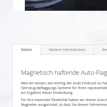
Zum
Anfang
der
Bildgalerie
springen
Details
Weitere Informationen
Be
Magnetisch haftende Auto-Fla
Weil wir wissen, wie wichtig der erste Eindruck ist, h
Fahrzeug-Beflaggungs-Systeme für Ihren repräsentative
ein Ergebnis dieser Entwicklung.
Für Ihre maximale Flexibilität haben wir diesen Aut
Magneten ausgerüstet, so dass Sie diesen Fahnenmas