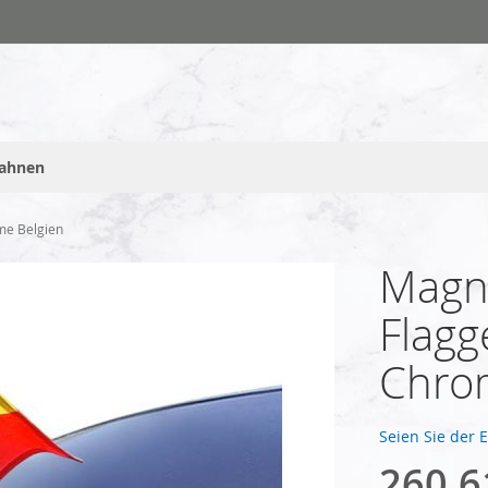
fahnen
me Belgien
Magne
Flagg
Chro
Seien Sie der 
260,6