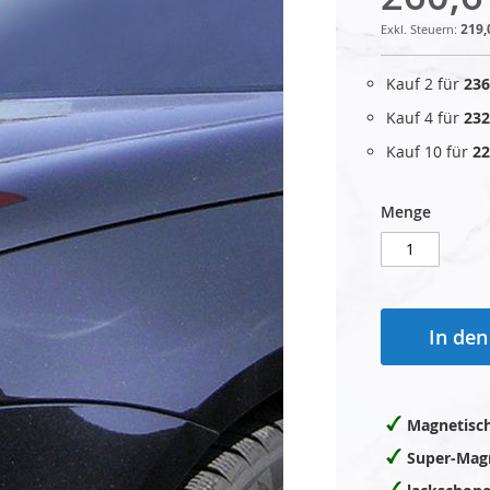
219,
Kauf 2 für
236
Kauf 4 für
232
Kauf 10 für
22
Menge
In de
Magnetisch
Super-Mag