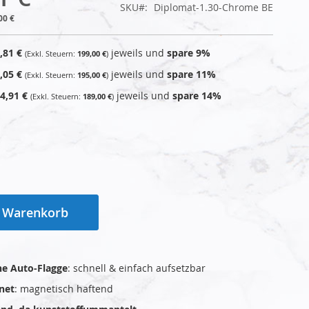
SKU
Diplomat-1.30-Chrome BE
00 €
,81 €
jeweils und
spare
9
%
199,00 €
,05 €
jeweils und
spare
11
%
195,00 €
4,91 €
jeweils und
spare
14
%
189,00 €
n Warenkorb
e Auto-Flagge
: schnell & einfach aufsetzbar
net
: magnetisch haftend