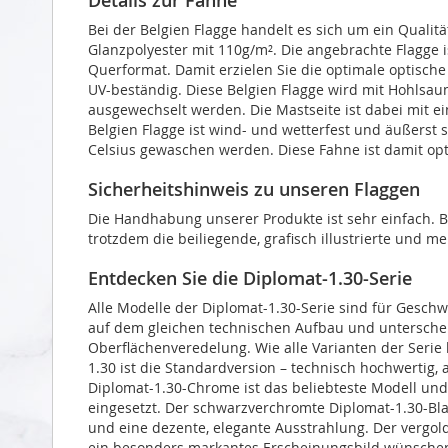
Bei der Belgien Flagge handelt es sich um ein Quali
Glanzpolyester mit 110g/m². Die angebrachte Flagge is
Querformat. Damit erzielen Sie die optimale optisch
UV-beständig. Diese Belgien Flagge wird mit Hohlsaum
ausgewechselt werden. Die Mastseite ist dabei mit e
Belgien Flagge ist wind- und wetterfest und äußerst s
Celsius gewaschen werden. Diese Fahne ist damit opt
Sicherheitshinweis zu unseren Flaggen
Die Handhabung unserer Produkte ist sehr einfach. Bi
trotzdem die beiliegende, grafisch illustrierte und
Entdecken Sie die Diplomat-1.30-Serie
Alle Modelle der Diplomat-1.30-Serie sind für Geschw
auf dem gleichen technischen Aufbau und unterscheid
Oberflächenveredelung. Wie alle Varianten der Serie 
1.30 ist die Standardversion – technisch hochwertig,
Diplomat-1.30-Chrome ist das beliebteste Modell und
eingesetzt. Der schwarzverchromte Diplomat-1.30-Bl
und eine dezente, elegante Ausstrahlung. Der vergolde
ein besonders markantes Erscheinungsbild wünsche