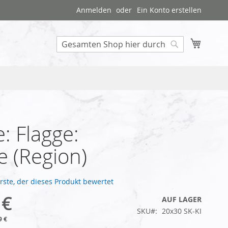
Anmelden
Ein Konto erstellen
Mein W
Search
: Flagge:
e (Region)
Erste, der dieses Produkt bewertet
 €
AUF LAGER
SKU
20x30 SK-KI
9 €