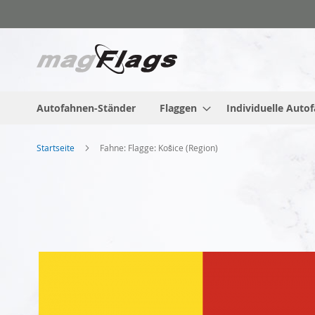
Zum
Inhalt
springen
Autofahnen-Ständer
Flaggen
Individuelle Auto
Startseite
Fahne: Flagge: Košice (Region)
Zum
Ende
der
Bildgalerie
springen