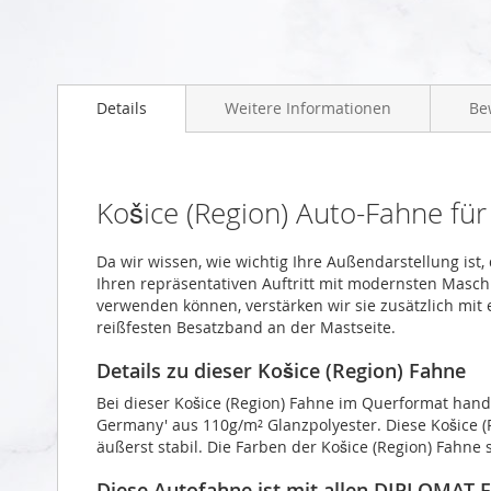
Zum
Anfang
Details
Weitere Informationen
Be
der
Bildgalerie
springen
Košice (Region) Auto-Fahne f
Da wir wissen, wie wichtig Ihre Außendarstellung ist,
Ihren repräsentativen Auftritt mit modernsten Masch
verwenden können, verstärken wir sie zusätzlich mit
reißfesten Besatzband an der Mastseite.
Details zu dieser Košice (Region) Fahne
Bei dieser Košice (Region) Fahne im Querformat hand
Germany' aus 110g/m² Glanzpolyester. Diese Košice (
äußerst stabil. Die Farben der Košice (Region) Fahne 
Diese Autofahne ist mit allen DIPLOMAT-