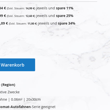
84 €
jeweils und
spare
11
%
14,99 €
99 €
jeweils und
spare
25
%
12,60 €
,09 €
jeweils und
spare
34
%
11,00 €
n Warenkorb
 (Region)
ative Zwecke
ahne | 0.06m² | 20x30cm
plomat-Autofahnen
-Serie geeignet