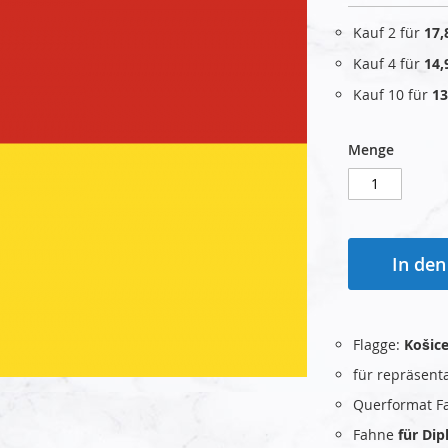
Kauf 2 für
17,
Kauf 4 für
14,
Kauf 10 für
13
Menge
In de
Flagge:
Košice
für repräsent
Querformat F
Fahne
für Di