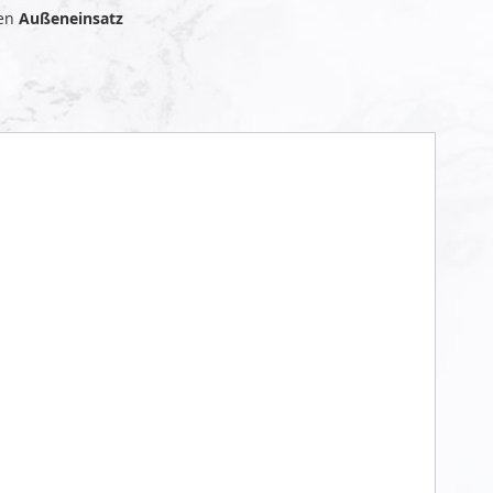
den
Außeneinsatz