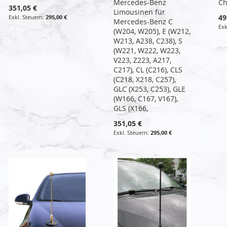
Mercedes-Benz
C
351,05 €
Limousinen für
49
295,00 €
Mercedes-Benz C
(W204, W205), E (W212,
W213, A238, C238), S
(W221, W222, W223,
V223, Z223, A217,
C217), CL (C216), CLS
(C218, X218, C257),
GLC (X253, C253), GLE
(W166, C167, V167),
GLS (X166,
351,05 €
295,00 €