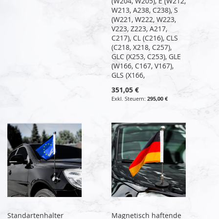
(W204, W205), E (W212,
W213, A238, C238), S
(W221, W222, W223,
V223, Z223, A217,
C217), CL (C216), CLS
(C218, X218, C257),
GLC (X253, C253), GLE
(W166, C167, V167),
GLS (X166,
351,05 €
295,00 €
Standartenhalter
Magnetisch haftende