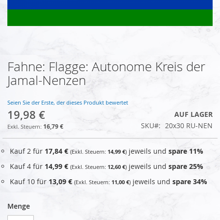
Fahne: Flagge: Autonome Kreis der
Zum
Anfang
Jamal-Nenzen
der
Bildgalerie
springen
Seien Sie der Erste, der dieses Produkt bewertet
19,98 €
AUF LAGER
SKU
20x30 RU-NEN
16,79 €
Kauf 2 für
17,84 €
jeweils und
spare
11
%
14,99 €
Kauf 4 für
14,99 €
jeweils und
spare
25
%
12,60 €
Kauf 10 für
13,09 €
jeweils und
spare
34
%
11,00 €
Menge