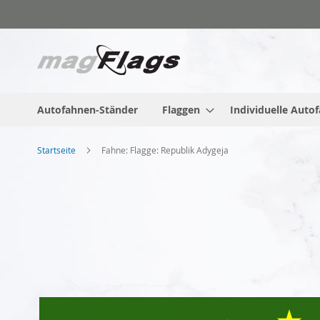
Zum
Inhalt
springen
Autofahnen-Ständer
Flaggen
Individuelle Auto
Startseite
Fahne: Flagge: Republik Adygeja
Zum
Ende
der
Bildgalerie
springen