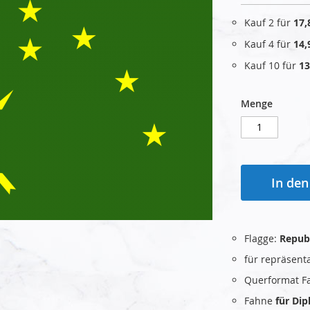
Kauf 2 für
17,
Kauf 4 für
14,
Kauf 10 für
13
Menge
In de
Flagge:
Repub
für repräsent
Querformat F
Fahne
für Di