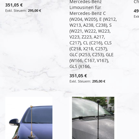
Mercedes-Benz
C
351,05 €
Limousinen für
49
295,00 €
Mercedes-Benz C
(W204, W205), E (W212,
W213, A238, C238), S
(W221, W222, W223,
V223, Z223, A217,
C217), CL (C216), CLS
(C218, X218, C257),
GLC (X253, C253), GLE
(W166, C167, V167),
GLS (X166,
351,05 €
295,00 €