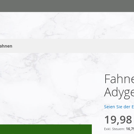
fahnen
Fahne
Adyge
Seien Sie der 
19,98
16,7