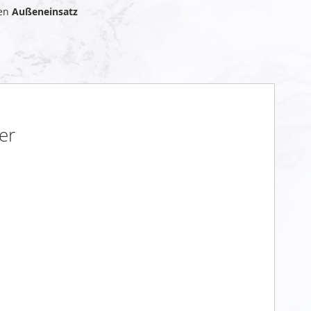
den
Außeneinsatz
er