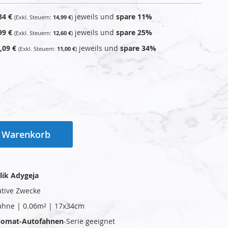
84 €
jeweils und
spare
11
%
14,99 €
99 €
jeweils und
spare
25
%
12,60 €
,09 €
jeweils und
spare
34
%
11,00 €
n Warenkorb
lik Adygeja
ative Zwecke
ahne | 0.06m² | 17x34cm
plomat-Autofahnen
-Serie geeignet