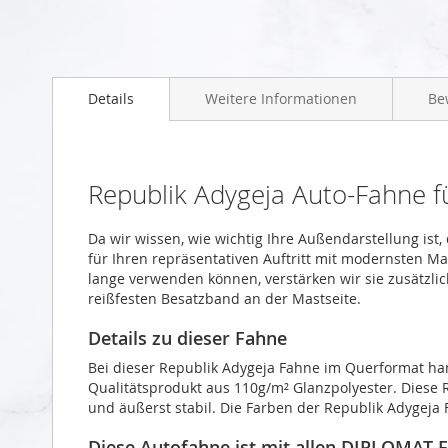
Zum
Anfang
Details
Weitere Informationen
Be
der
Bildgalerie
springen
Republik Adygeja Auto-Fahne 
Da wir wissen, wie wichtig Ihre Außendarstellung ist
für Ihren repräsentativen Auftritt mit modernsten M
lange verwenden können, verstärken wir sie zusätzli
reißfesten Besatzband an der Mastseite.
Details zu dieser Fahne
Bei dieser Republik Adygeja Fahne im Querformat ha
Qualitätsprodukt aus 110g/m² Glanzpolyester. Diese 
und äußerst stabil. Die Farben der Republik Adygeja 
Diese Autofahne ist mit allen DIPLOMAT-