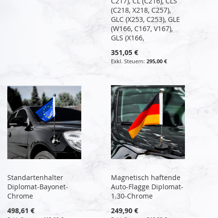
C217), CL (C216), CLS
(C218, X218, C257),
GLC (X253, C253), GLE
(W166, C167, V167),
GLS (X166,
351,05 €
295,00 €
Standartenhalter
Magnetisch haftende
Diplomat-Bayonet-
Auto-Flagge Diplomat-
Chrome
1.30-Chrome
498,61 €
249,90 €