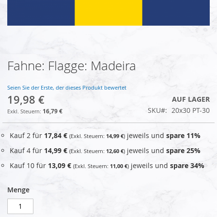
Fahne: Flagge: Madeira
Zum
Anfang
der
Seien Sie der Erste, der dieses Produkt bewertet
Bildgalerie
19,98 €
AUF LAGER
springen
SKU
20x30 PT-30
16,79 €
Kauf 2 für
17,84 €
jeweils und
spare
11
%
14,99 €
Kauf 4 für
14,99 €
jeweils und
spare
25
%
12,60 €
Kauf 10 für
13,09 €
jeweils und
spare
34
%
11,00 €
Menge