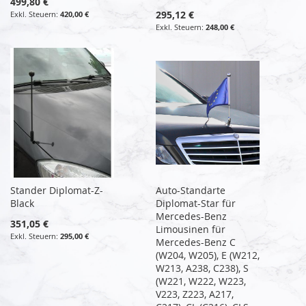
499,80 €
295,12 €
420,00 €
248,00 €
Stander Diplomat-Z-
Auto-Standarte
Black
Diplomat-Star für
Mercedes-Benz
351,05 €
Limousinen für
295,00 €
Mercedes-Benz C
(W204, W205), E (W212,
W213, A238, C238), S
(W221, W222, W223,
V223, Z223, A217,