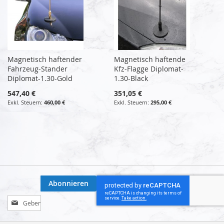
Magnetisch haftender
Magnetisch haftende
Fahrzeug-Stander
Kfz-Flagge Diplomat-
Diplomat-1.30-Gold
1.30-Black
547,40 €
351,05 €
460,00 €
295,00 €
Abonnieren
Melden
Sie
sich