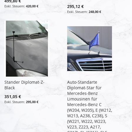
499,80 €
295,12 €
420,00 €
248,00 €
Stander Diplomat-Z-
Auto-Standarte
Black
Diplomat-Star für
Mercedes-Benz
351,05 €
Limousinen für
295,00 €
Mercedes-Benz C
(W204, W205), E (W212,
W213, A238, C238), S
(W221, W222, W223,
V223, Z223, A217,