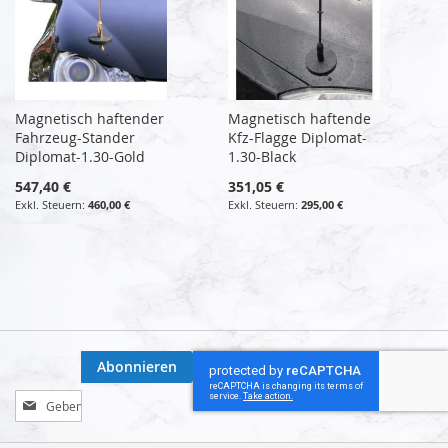
Magnetisch haftender
Magnetisch haftende
Fahrzeug-Stander
Kfz-Flagge Diplomat-
Diplomat-1.30-Gold
1.30-Black
547,40 €
351,05 €
460,00 €
295,00 €
Abonnieren
Melden
Sie
sich