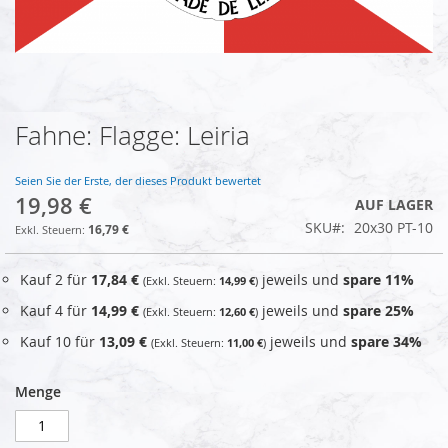
Fahne: Flagge: Leiria
Zum
Anfang
der
Seien Sie der Erste, der dieses Produkt bewertet
Bildgalerie
19,98 €
AUF LAGER
springen
SKU
20x30 PT-10
16,79 €
Kauf 2 für
17,84 €
jeweils und
spare
11
%
14,99 €
Kauf 4 für
14,99 €
jeweils und
spare
25
%
12,60 €
Kauf 10 für
13,09 €
jeweils und
spare
34
%
11,00 €
Menge