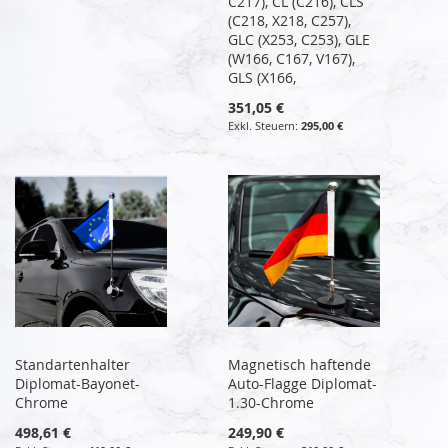
C217), CL (C216), CLS
(C218, X218, C257),
GLC (X253, C253), GLE
(W166, C167, V167),
GLS (X166,
351,05 €
295,00 €
Standartenhalter
Magnetisch haftende
Diplomat-Bayonet-
Auto-Flagge Diplomat-
Chrome
1.30-Chrome
498,61 €
249,90 €