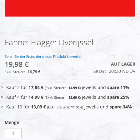
Fahne: Flagge: Overijssel
Zum
Anfang
der
Seien Sie der Erste, der dieses Produkt bewertet
Bildgalerie
19,98 €
AUF LAGER
springen
SKU
20x30 NL-OV
16,79 €
Kauf 2 für
17,84 €
jeweils und
spare
11
%
14,99 €
Kauf 4 für
14,99 €
jeweils und
spare
25
%
12,60 €
Kauf 10 für
13,09 €
jeweils und
spare
34
%
11,00 €
Menge