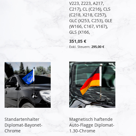
V223, Z223, A217,
C217), CL (C216), CLS
(C218, X218, C257),
GLC (X253, C253), GLE
(W166, C167, V167),
GLS (X166,
351,05 €
295,00 €
Standartenhalter
Magnetisch haftende
Diplomat-Bayonet-
Auto-Flagge Diplomat-
Chrome
1.30-Chrome