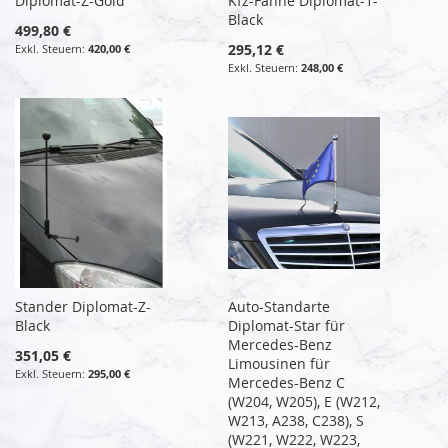
Diplomat-Z-Gold
Kfz-Fahne Diplomat-1-
Black
499,80 €
295,12 €
420,00 €
248,00 €
Stander Diplomat-Z-
Auto-Standarte
Black
Diplomat-Star für
Mercedes-Benz
351,05 €
Limousinen für
295,00 €
Mercedes-Benz C
(W204, W205), E (W212,
W213, A238, C238), S
(W221, W222, W223,