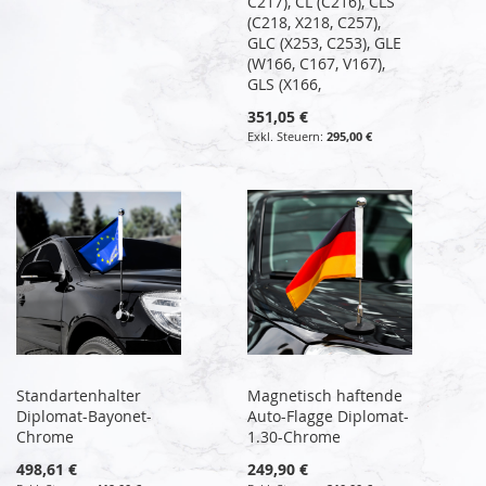
C217), CL (C216), CLS
(C218, X218, C257),
GLC (X253, C253), GLE
(W166, C167, V167),
GLS (X166,
351,05 €
295,00 €
Standartenhalter
Magnetisch haftende
Diplomat-Bayonet-
Auto-Flagge Diplomat-
Chrome
1.30-Chrome
498,61 €
249,90 €