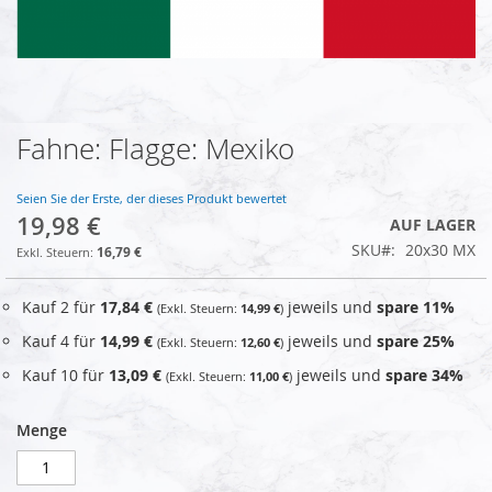
Fahne: Flagge: Mexiko
Zum
Anfang
der
Seien Sie der Erste, der dieses Produkt bewertet
Bildgalerie
19,98 €
AUF LAGER
springen
SKU
20x30 MX
16,79 €
Kauf 2 für
17,84 €
jeweils und
spare
11
%
14,99 €
Kauf 4 für
14,99 €
jeweils und
spare
25
%
12,60 €
Kauf 10 für
13,09 €
jeweils und
spare
34
%
11,00 €
Menge