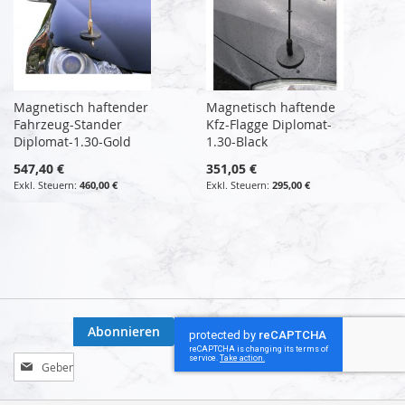
Magnetisch haftender
Magnetisch haftende
Fahrzeug-Stander
Kfz-Flagge Diplomat-
Diplomat-1.30-Gold
1.30-Black
547,40 €
351,05 €
460,00 €
295,00 €
Abonnieren
Melden
Sie
sich