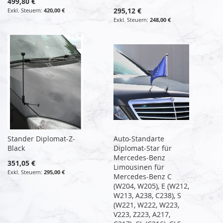
499,80 €
295,12 €
420,00 €
248,00 €
Stander Diplomat-Z-
Auto-Standarte
Black
Diplomat-Star für
Mercedes-Benz
351,05 €
Limousinen für
295,00 €
Mercedes-Benz C
(W204, W205), E (W212,
W213, A238, C238), S
(W221, W222, W223,
V223, Z223, A217,