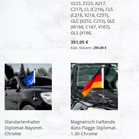
V223, Z223, A217,
C217), CL (C216), CLS
(C218, X218, C257),
GLC (X253, C253), GLE
(W166, C167, V167),
GLS (X166,
351,05 €
295,00 €
Standartenhalter
Magnetisch haftende
Diplomat-Bayonet-
Auto-Flagge Diplomat-
Chrome
1.30-Chrome