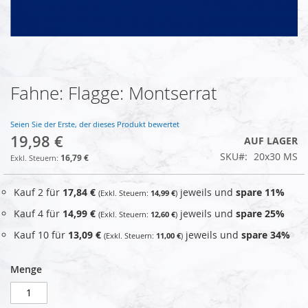
Fahne: Flagge: Montserrat
Zum
Anfang
der
Seien Sie der Erste, der dieses Produkt bewertet
Bildgalerie
19,98 €
AUF LAGER
springen
SKU
20x30 MS
16,79 €
Kauf 2 für
17,84 €
jeweils und
spare
11
%
14,99 €
Kauf 4 für
14,99 €
jeweils und
spare
25
%
12,60 €
Kauf 10 für
13,09 €
jeweils und
spare
34
%
11,00 €
Menge