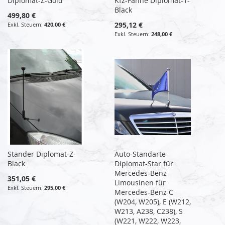
Diplomat-Z-Gold
Kfz-Fahne Diplomat-1-
Black
499,80 €
295,12 €
420,00 €
248,00 €
Stander Diplomat-Z-
Auto-Standarte
Black
Diplomat-Star für
Mercedes-Benz
351,05 €
Limousinen für
295,00 €
Mercedes-Benz C
(W204, W205), E (W212,
W213, A238, C238), S
(W221, W222, W223,