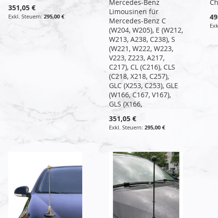
Mercedes-Benz
C
351,05 €
Limousinen für
49
295,00 €
Mercedes-Benz C
(W204, W205), E (W212,
W213, A238, C238), S
(W221, W222, W223,
V223, Z223, A217,
C217), CL (C216), CLS
(C218, X218, C257),
GLC (X253, C253), GLE
(W166, C167, V167),
GLS (X166,
351,05 €
295,00 €