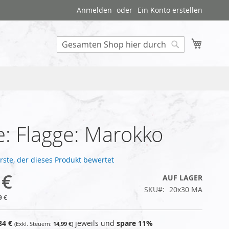
Anmelden
Ein Konto erstellen
Mein W
Search
: Flagge: Marokko
Erste, der dieses Produkt bewertet
 €
AUF LAGER
SKU
20x30 MA
9 €
84 €
jeweils und
spare
11
%
14,99 €