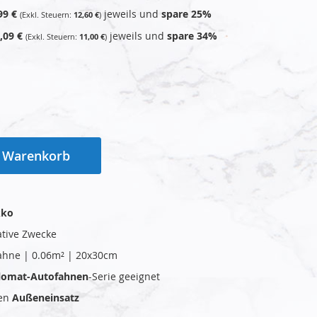
99 €
jeweils und
spare
25
%
12,60 €
,09 €
jeweils und
spare
34
%
11,00 €
n Warenkorb
kko
ative Zwecke
ahne | 0.06m² | 20x30cm
plomat-Autofahnen
-Serie geeignet
den
Außeneinsatz