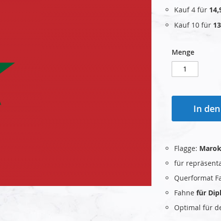
Kauf 4 für
14,
Kauf 10 für
13
Menge
In de
Flagge:
Maro
für repräsent
Querformat F
Fahne
für Di
Optimal für 