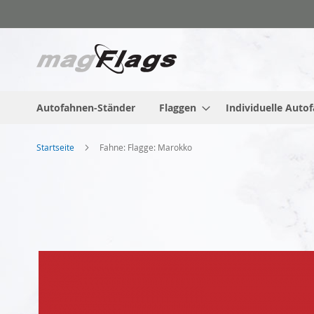
Zum
Inhalt
springen
Autofahnen-Ständer
Flaggen
Individuelle Auto
Startseite
Fahne: Flagge: Marokko
Zum
Ende
der
Bildgalerie
springen