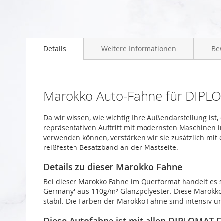
Zum
Anfang
Details
Weitere Informationen
Be
der
Bildgalerie
springen
Marokko Auto-Fahne für DIPL
Da wir wissen, wie wichtig Ihre Außendarstellung ist
repräsentativen Auftritt mit modernsten Maschinen i
verwenden können, verstärken wir sie zusätzlich mit
reißfesten Besatzband an der Mastseite.
Details zu dieser Marokko Fahne
Bei dieser Marokko Fahne im Querformat handelt es s
Germany' aus 110g/m² Glanzpolyester. Diese Marokko
stabil. Die Farben der Marokko Fahne sind intensiv u
Diese Autofahne ist mit allen DIPLOMAT-