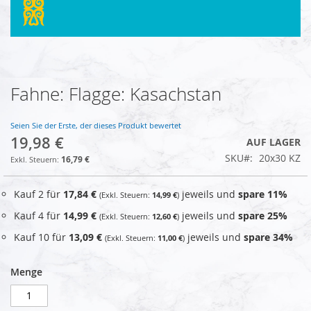
Fahne: Flagge: Kasachstan
Zum
Anfang
der
Seien Sie der Erste, der dieses Produkt bewertet
Bildgalerie
19,98 €
AUF LAGER
springen
SKU
20x30 KZ
16,79 €
Kauf 2 für
17,84 €
jeweils und
spare
11
%
14,99 €
Kauf 4 für
14,99 €
jeweils und
spare
25
%
12,60 €
Kauf 10 für
13,09 €
jeweils und
spare
34
%
11,00 €
Menge