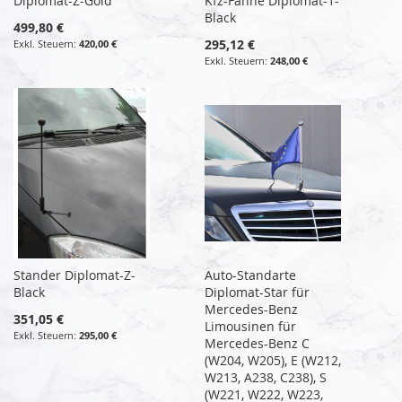
Diplomat-Z-Gold
Kfz-Fahne Diplomat-1-
Black
499,80 €
295,12 €
420,00 €
248,00 €
Stander Diplomat-Z-
Auto-Standarte
Black
Diplomat-Star für
Mercedes-Benz
351,05 €
Limousinen für
295,00 €
Mercedes-Benz C
(W204, W205), E (W212,
W213, A238, C238), S
(W221, W222, W223,