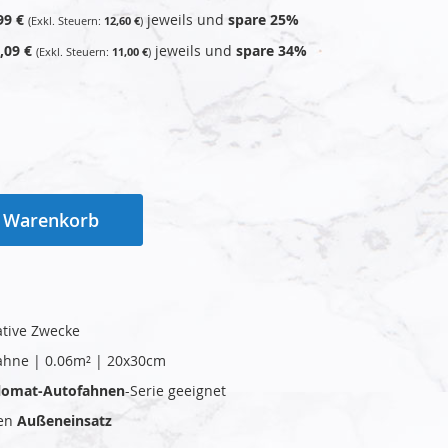
99 €
jeweils und
spare
25
%
12,60 €
,09 €
jeweils und
spare
34
%
11,00 €
n Warenkorb
ative Zwecke
ahne | 0.06m² | 20x30cm
plomat-Autofahnen
-Serie geeignet
den
Außeneinsatz