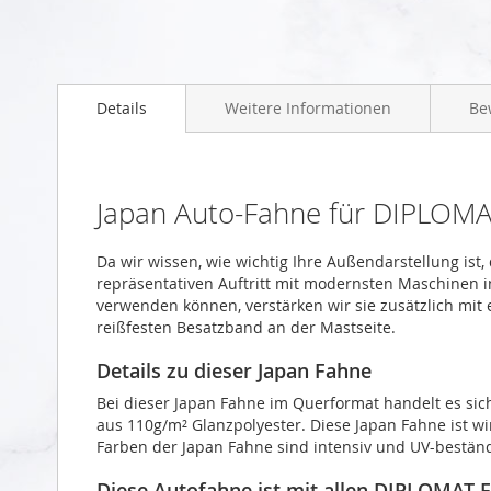
Zum
Anfang
Details
Weitere Informationen
Be
der
Bildgalerie
springen
Japan Auto-Fahne für DIPLOM
Da wir wissen, wie wichtig Ihre Außendarstellung ist
repräsentativen Auftritt mit modernsten Maschinen i
verwenden können, verstärken wir sie zusätzlich mit
reißfesten Besatzband an der Mastseite.
Details zu dieser Japan Fahne
Bei dieser Japan Fahne im Querformat handelt es si
aus 110g/m² Glanzpolyester. Diese Japan Fahne ist wi
Farben der Japan Fahne sind intensiv und UV-beständ
Diese Autofahne ist mit allen DIPLOMAT-