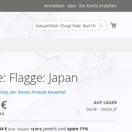
Anmelden
Ein Konto erstellen
Mein W
Search
: Flagge: Japan
Erste, der dieses Produkt bewertet
 €
AUF LAGER
SKU
20x30 JP
9 €
84 €
jeweils und
spare
11
%
14,99 €