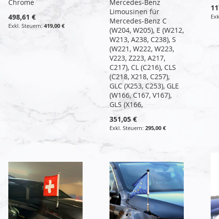
Chrome
Mercedes-Benz
11
Limousinen für
498,61 €
Mercedes-Benz C
419,00 €
(W204, W205), E (W212,
W213, A238, C238), S
(W221, W222, W223,
V223, Z223, A217,
C217), CL (C216), CLS
(C218, X218, C257),
GLC (X253, C253), GLE
(W166, C167, V167),
GLS (X166,
351,05 €
295,00 €