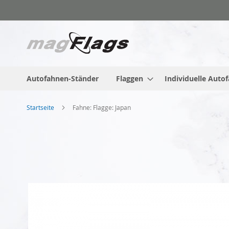
Zum
Inhalt
springen
Autofahnen-Ständer
Flaggen
Individuelle Auto
Startseite
Fahne: Flagge: Japan
Zum
Ende
der
Bildgalerie
springen