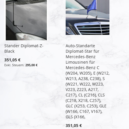
Stander Diplomat-Z-
Auto-Standarte
Black
Diplomat-Star für
Mercedes-Benz
351,05 €
Limousinen für
295,00 €
Mercedes-Benz C
(W204, W205), E (W212,
W213, A238, C238), S
(W221, W222, W223,
V223, Z223, A217,
C217), CL (C216), CLS
(C218, X218, C257),
GLC (X253, C253), GLE
(W166, C167, V167),
GLS (X166,
351,05 €