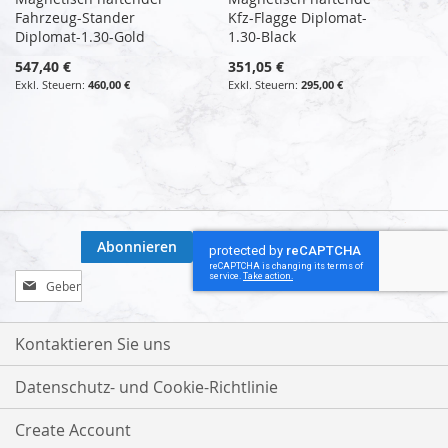
Fahrzeug-Stander
Kfz-Flagge Diplomat-
Diplomat-1.30-Gold
1.30-Black
547,40 €
351,05 €
460,00 €
295,00 €
Abonnieren
Melden
Sie
sich
für
Kontaktieren Sie uns
unseren
Newsletter
Datenschutz- und Cookie-Richtlinie
an:
Create Account