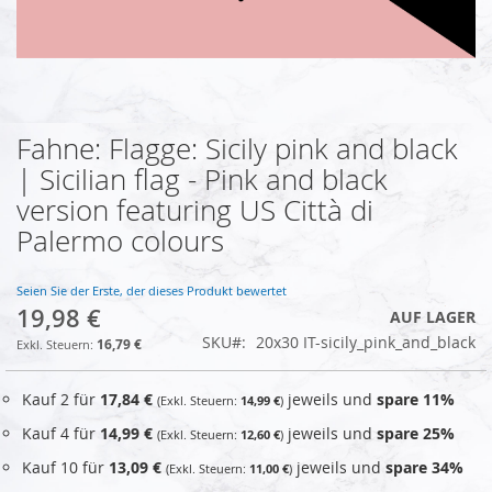
Fahne: Flagge: Sicily pink and black
Zum
Anfang
| Sicilian flag - Pink and black
der
version featuring US Città di
Bildgalerie
springen
Palermo colours
Seien Sie der Erste, der dieses Produkt bewertet
19,98 €
AUF LAGER
SKU
20x30 IT-sicily_pink_and_black
16,79 €
Kauf 2 für
17,84 €
jeweils und
spare
11
%
14,99 €
Kauf 4 für
14,99 €
jeweils und
spare
25
%
12,60 €
Kauf 10 für
13,09 €
jeweils und
spare
34
%
11,00 €