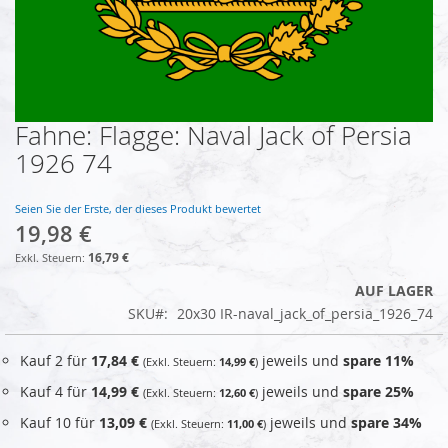
Fahne: Flagge: Naval Jack of Persia
Zum
Anfang
1926 74
der
Bildgalerie
springen
Seien Sie der Erste, der dieses Produkt bewertet
19,98 €
16,79 €
AUF LAGER
SKU
20x30 IR-naval_jack_of_persia_1926_74
Kauf 2 für
17,84 €
jeweils und
spare
11
%
14,99 €
Kauf 4 für
14,99 €
jeweils und
spare
25
%
12,60 €
Kauf 10 für
13,09 €
jeweils und
spare
34
%
11,00 €