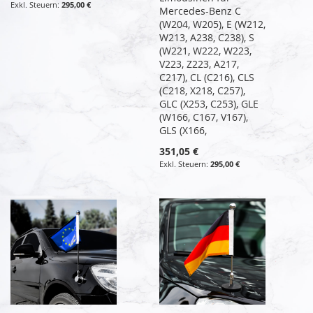
295,00 €
Mercedes-Benz C
(W204, W205), E (W212,
W213, A238, C238), S
(W221, W222, W223,
V223, Z223, A217,
C217), CL (C216), CLS
(C218, X218, C257),
GLC (X253, C253), GLE
(W166, C167, V167),
GLS (X166,
351,05 €
295,00 €