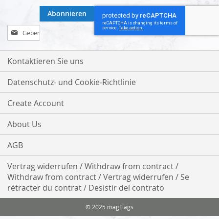
Abonnieren
Melden
Sie
sich
für
Kontaktieren Sie uns
unseren
Newsletter
Datenschutz- und Cookie-Richtlinie
an:
Create Account
About Us
AGB
Vertrag widerrufen / Withdraw from contract /
Withdraw from contract / Vertrag widerrufen / Se
rétracter du contrat / Desistir del contrato
© 2025 magFlags