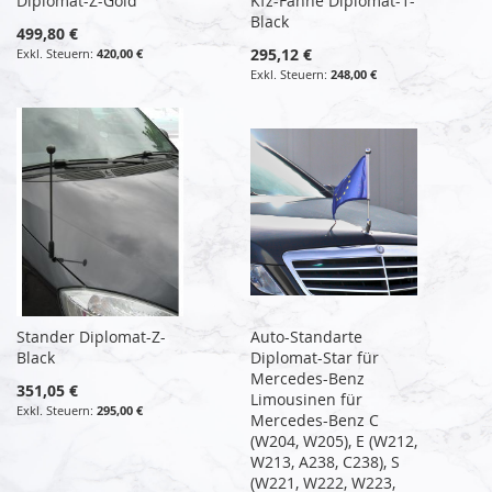
Diplomat-Z-Gold
Kfz-Fahne Diplomat-1-
Black
499,80 €
295,12 €
420,00 €
248,00 €
Stander Diplomat-Z-
Auto-Standarte
Black
Diplomat-Star für
Mercedes-Benz
351,05 €
Limousinen für
295,00 €
Mercedes-Benz C
(W204, W205), E (W212,
W213, A238, C238), S
(W221, W222, W223,