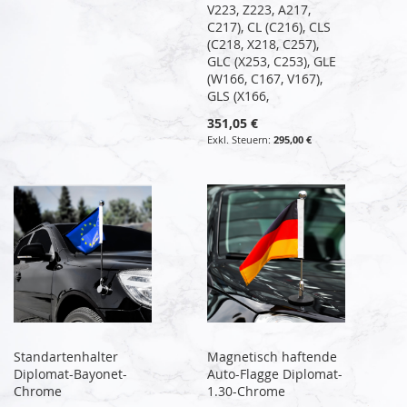
V223, Z223, A217,
C217), CL (C216), CLS
(C218, X218, C257),
GLC (X253, C253), GLE
(W166, C167, V167),
GLS (X166,
351,05 €
295,00 €
Standartenhalter
Magnetisch haftende
Diplomat-Bayonet-
Auto-Flagge Diplomat-
Chrome
1.30-Chrome