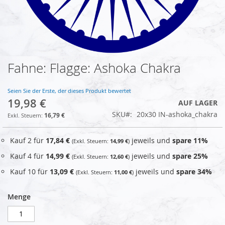
Fahne: Flagge: Ashoka Chakra
Zum
Anfang
der
Seien Sie der Erste, der dieses Produkt bewertet
Bildgalerie
19,98 €
AUF LAGER
springen
SKU
20x30 IN-ashoka_chakra
16,79 €
Kauf 2 für
17,84 €
jeweils und
spare
11
%
14,99 €
Kauf 4 für
14,99 €
jeweils und
spare
25
%
12,60 €
Kauf 10 für
13,09 €
jeweils und
spare
34
%
11,00 €
Menge