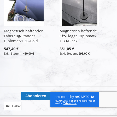
Magnetisch haftender
Magnetisch haftende
Fahrzeug-Stander
Kfz-Flagge Diplomat-
Diplomat-1.30-Gold
1.30-Black
547,40 €
351,05 €
460,00 €
295,00 €
Abonnieren
Melden
Sie
sich