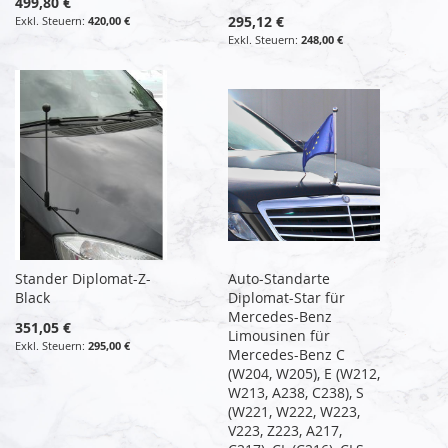
499,80 €
295,12 €
420,00 €
248,00 €
Stander Diplomat-Z-
Auto-Standarte
Black
Diplomat-Star für
Mercedes-Benz
351,05 €
Limousinen für
295,00 €
Mercedes-Benz C
(W204, W205), E (W212,
W213, A238, C238), S
(W221, W222, W223,
V223, Z223, A217,