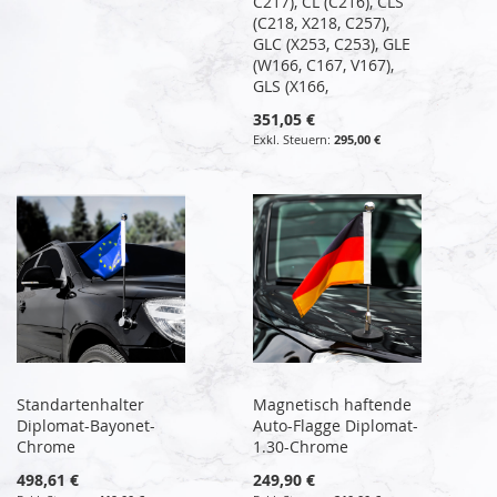
C217), CL (C216), CLS
(C218, X218, C257),
GLC (X253, C253), GLE
(W166, C167, V167),
GLS (X166,
351,05 €
295,00 €
Standartenhalter
Magnetisch haftende
Diplomat-Bayonet-
Auto-Flagge Diplomat-
Chrome
1.30-Chrome
498,61 €
249,90 €