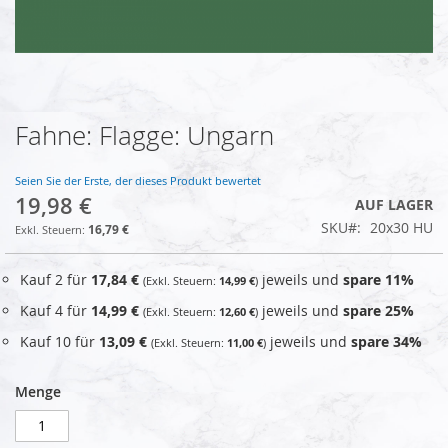
Fahne: Flagge: Ungarn
Zum
Anfang
der
Seien Sie der Erste, der dieses Produkt bewertet
Bildgalerie
19,98 €
AUF LAGER
springen
SKU
20x30 HU
16,79 €
Kauf 2 für
17,84 €
jeweils und
spare
11
%
14,99 €
Kauf 4 für
14,99 €
jeweils und
spare
25
%
12,60 €
Kauf 10 für
13,09 €
jeweils und
spare
34
%
11,00 €
Menge