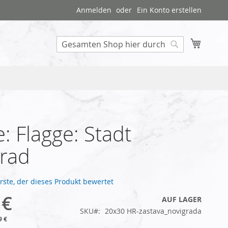
Anmelden
Ein Konto erstellen
Mein W
Search
: Flagge: Stadt
rad
Erste, der dieses Produkt bewertet
 €
AUF LAGER
SKU
20x30 HR-zastava_novigrada
9 €