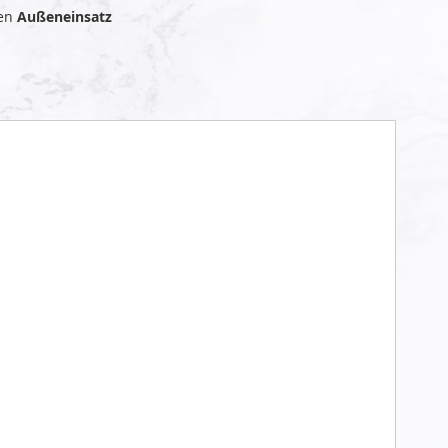
den
Außeneinsatz