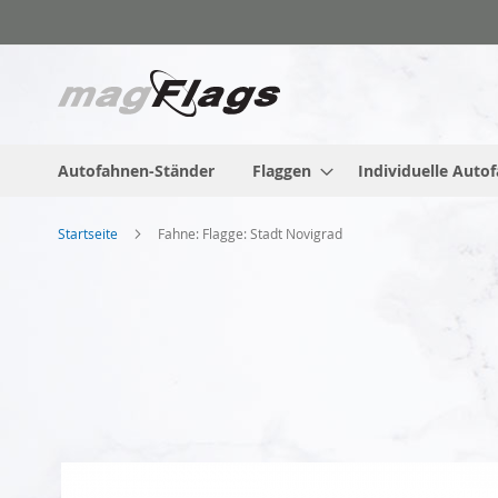
Zum
Inhalt
springen
Autofahnen-Ständer
Flaggen
Individuelle Auto
Startseite
Fahne: Flagge: Stadt Novigrad
Zum
Ende
der
Bildgalerie
springen