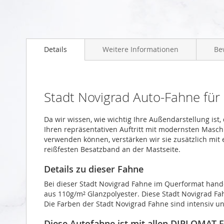
Zum
Anfang
Details
Weitere Informationen
Be
der
Bildgalerie
springen
Stadt Novigrad Auto-Fahne fü
Da wir wissen, wie wichtig Ihre Außendarstellung ist
Ihren repräsentativen Auftritt mit modernsten Masch
verwenden können, verstärken wir sie zusätzlich mit
reißfesten Besatzband an der Mastseite.
Details zu dieser Fahne
Bei dieser Stadt Novigrad Fahne im Querformat hande
aus 110g/m² Glanzpolyester. Diese Stadt Novigrad Fah
Die Farben der Stadt Novigrad Fahne sind intensiv u
Diese Autofahne ist mit allen DIPLOMAT-