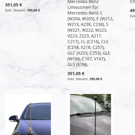
Mercedes-Benz
C
351,05 €
Limousinen für
49
295,00 €
Mercedes-Benz C
(W204, W205), E (W212,
W213, A238, C238), S
(W221, W222, W223,
V223, Z223, A217,
C217), CL (C216), CLS
(C218, X218, C257),
GLC (X253, C253), GLE
(W166, C167, V167),
GLS (X166,
351,05 €
295,00 €