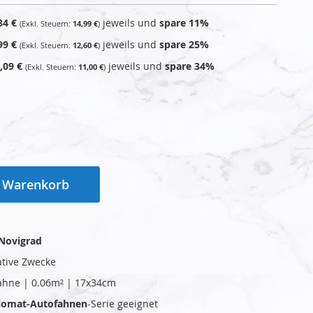
84 €
jeweils und
spare
11
%
14,99 €
99 €
jeweils und
spare
25
%
12,60 €
,09 €
jeweils und
spare
34
%
11,00 €
n Warenkorb
 Novigrad
ative Zwecke
ahne | 0.06m² | 17x34cm
plomat-Autofahnen
-Serie geeignet