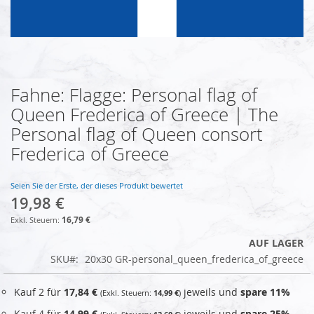
Fahne: Flagge: Personal flag of
Zum
Anfang
Queen Frederica of Greece | The
der
Personal flag of Queen consort
Bildgalerie
springen
Frederica of Greece
Seien Sie der Erste, der dieses Produkt bewertet
19,98 €
16,79 €
AUF LAGER
SKU
20x30 GR-personal_queen_frederica_of_greece
Kauf 2 für
17,84 €
jeweils und
spare
11
%
14,99 €
Kauf 4 für
14,99 €
jeweils und
spare
25
%