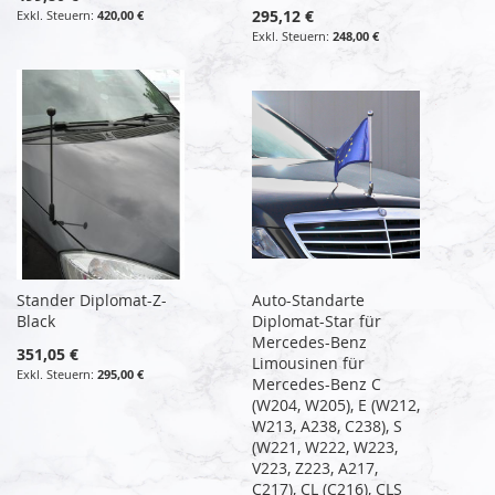
295,12 €
420,00 €
248,00 €
Stander Diplomat-Z-
Auto-Standarte
Black
Diplomat-Star für
Mercedes-Benz
351,05 €
Limousinen für
295,00 €
Mercedes-Benz C
(W204, W205), E (W212,
W213, A238, C238), S
(W221, W222, W223,
V223, Z223, A217,
C217), CL (C216), CLS