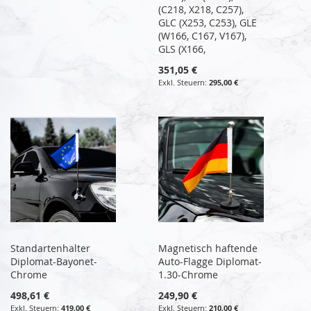
(C218, X218, C257),
GLC (X253, C253), GLE
(W166, C167, V167),
GLS (X166,
351,05 €
295,00 €
Standartenhalter
Magnetisch haftende
Diplomat-Bayonet-
Auto-Flagge Diplomat-
Chrome
1.30-Chrome
498,61 €
249,90 €
419,00 €
210,00 €