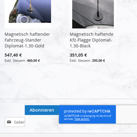
Magnetisch haftender
Magnetisch haftende
Fahrzeug-Stander
Kfz-Flagge Diplomat-
Diplomat-1.30-Gold
1.30-Black
547,40 €
351,05 €
460,00 €
295,00 €
Abonnieren
Melden
Sie
sich