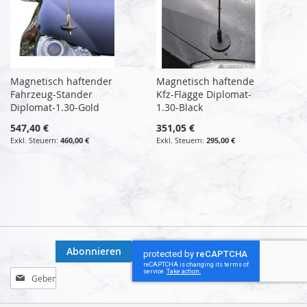
Magnetisch haftender
Magnetisch haftende
Fahrzeug-Stander
Kfz-Flagge Diplomat-
Diplomat-1.30-Gold
1.30-Black
547,40 €
351,05 €
460,00 €
295,00 €
Abonnieren
Melden
Sie
sich