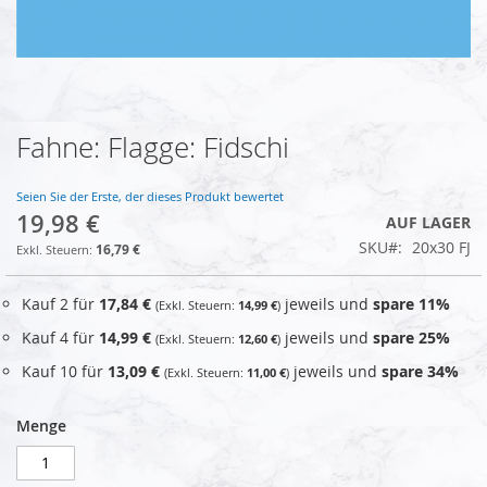
Fahne: Flagge: Fidschi
Zum
Anfang
der
Seien Sie der Erste, der dieses Produkt bewertet
Bildgalerie
19,98 €
AUF LAGER
springen
SKU
20x30 FJ
16,79 €
Kauf 2 für
17,84 €
jeweils und
spare
11
%
14,99 €
Kauf 4 für
14,99 €
jeweils und
spare
25
%
12,60 €
Kauf 10 für
13,09 €
jeweils und
spare
34
%
11,00 €
Menge