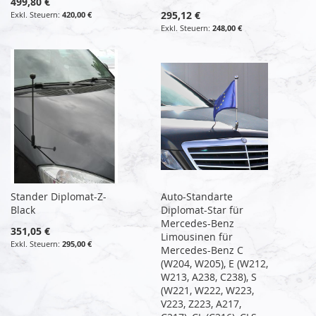
499,80 €
295,12 €
420,00 €
248,00 €
Stander Diplomat-Z-
Auto-Standarte
Black
Diplomat-Star für
Mercedes-Benz
351,05 €
Limousinen für
295,00 €
Mercedes-Benz C
(W204, W205), E (W212,
W213, A238, C238), S
(W221, W222, W223,
V223, Z223, A217,