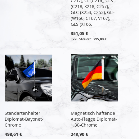
C217), CL (C216), CLS
(C218, X218, C257),
GLC (X253, C253), GLE
(W166, C167, V167),
GLS (X166,
351,05 €
295,00 €
Standartenhalter
Magnetisch haftende
Diplomat-Bayonet-
Auto-Flagge Diplomat-
Chrome
1.30-Chrome
498,61 €
249,90 €