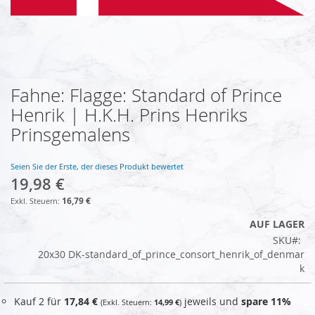
Fahne: Flagge: Standard of Prince
Zum
Anfang
Henrik | H.K.H. Prins Henriks
der
Prinsgemalens
Bildgalerie
springen
Seien Sie der Erste, der dieses Produkt bewertet
19,98 €
16,79 €
AUF LAGER
SKU
20x30 DK-standard_of_prince_consort_henrik_of_denmar
k
Kauf 2 für
17,84 €
jeweils und
spare
11
%
14,99 €