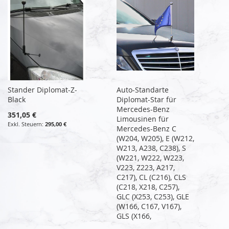
Stander Diplomat-Z-
Auto-Standarte
Black
Diplomat-Star für
Mercedes-Benz
351,05 €
Limousinen für
295,00 €
Mercedes-Benz C
(W204, W205), E (W212,
W213, A238, C238), S
(W221, W222, W223,
V223, Z223, A217,
C217), CL (C216), CLS
(C218, X218, C257),
GLC (X253, C253), GLE
(W166, C167, V167),
GLS (X166,