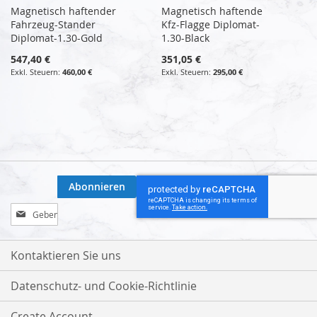
Magnetisch haftender
Magnetisch haftende
Fahrzeug-Stander
Kfz-Flagge Diplomat-
Diplomat-1.30-Gold
1.30-Black
547,40 €
351,05 €
460,00 €
295,00 €
Abonnieren
Melden
Sie
sich
für
Kontaktieren Sie uns
unseren
Newsletter
Datenschutz- und Cookie-Richtlinie
an:
Create Account