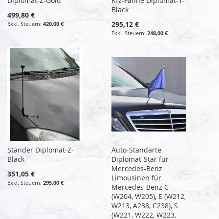
Diplomat-Z-Gold
Kfz-Fahne Diplomat-1-
Black
499,80 €
295,12 €
420,00 €
248,00 €
Stander Diplomat-Z-
Auto-Standarte
Black
Diplomat-Star für
Mercedes-Benz
351,05 €
Limousinen für
295,00 €
Mercedes-Benz C
(W204, W205), E (W212,
W213, A238, C238), S
(W221, W222, W223,