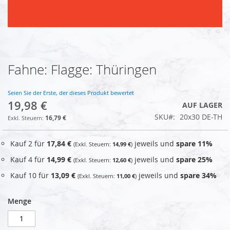
Fahne: Flagge: Thüringen
Zum
Anfang
der
Seien Sie der Erste, der dieses Produkt bewertet
Bildgalerie
19,98 €
AUF LAGER
springen
SKU
20x30 DE-TH
16,79 €
Kauf 2 für
17,84 €
jeweils und
spare
11
%
14,99 €
Kauf 4 für
14,99 €
jeweils und
spare
25
%
12,60 €
Kauf 10 für
13,09 €
jeweils und
spare
34
%
11,00 €
Menge