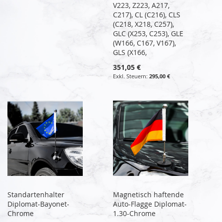
V223, Z223, A217,
C217), CL (C216), CLS
(C218, X218, C257),
GLC (X253, C253), GLE
(W166, C167, V167),
GLS (X166,
351,05 €
295,00 €
Standartenhalter
Magnetisch haftende
Diplomat-Bayonet-
Auto-Flagge Diplomat-
Chrome
1.30-Chrome