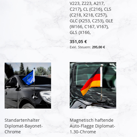
V223, Z223, A217,
C217), CL (C216), CLS
(C218, X218, C257),
GLC (X253, C253), GLE
(W166, C167, V167),
GLS (X166,
351,05 €
295,00 €
Standartenhalter
Magnetisch haftende
Diplomat-Bayonet-
Auto-Flagge Diplomat-
Chrome
1.30-Chrome