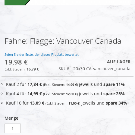
Fahne: Flagge: Vancouver Canada
Zum
Anfang
der
Seien Sie der Erste, der dieses Produkt bewertet
Bildgalerie
19,98 €
AUF LAGER
springen
SKU
20x30 CA-vancouver_canada
16,79 €
Kauf 2 für
17,84 €
jeweils und
spare
11
%
14,99 €
Kauf 4 für
14,99 €
jeweils und
spare
25
%
12,60 €
Kauf 10 für
13,09 €
jeweils und
spare
34
%
11,00 €
Menge