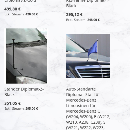
Diplomat-Z-Gold
Kfz-Fahne Diplomat-1-
Black
499,80 €
295,12 €
420,00 €
248,00 €
Stander Diplomat-Z-
Auto-Standarte
Black
Diplomat-Star für
Mercedes-Benz
351,05 €
Limousinen für
295,00 €
Mercedes-Benz C
(W204, W205), E (W212,
W213, A238, C238), S
(W221, W222, W223,